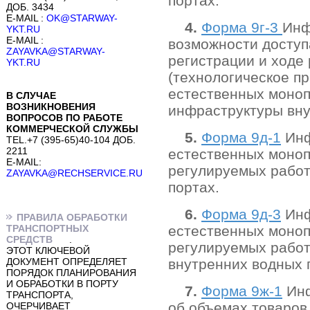
портах.
ДОБ. 3434
E-MAIL :
OK@STARWAY-
4.
Форма 9г-3
Инф
YKT.RU
E-MAIL :
возможности доступ
ZAYAVKA@STARWAY-
регистрации и ходе
YKT.RU
(технологическое п
естественных моноп
В СЛУЧАЕ
ВОЗНИКНОВЕНИЯ
инфраструктуры вну
ВОПРОСОВ ПО РАБОТЕ
КОММЕРЧЕСКОЙ СЛУЖБЫ
5.
Форма 9д-1
Инф
TEL.+7 (395-65)40-104 ДОБ.
2211
естественных моноп
E-MAIL:
регулируемых работ
ZAYAVKA@RECHSERVICE.RU
портах.
6.
Форма 9д-3
Инф
ПРАВИЛА ОБРАБОТКИ
ТРАНСПОРТНЫХ
естественных моноп
СРЕДСТВ
.
регулируемых работ
ЭТОТ КЛЮЧЕВОЙ
ДОКУМЕНТ ОПРЕДЕЛЯЕТ
внутренних водных 
ПОРЯДОК ПЛАНИРОВАНИЯ
И ОБРАБОТКИ В ПОРТУ
7.
Форма 9ж-1
Инф
ТРАНСПОРТА,
об объемах товаров
ОЧЕРЧИВАЕТ