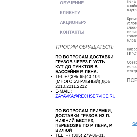
Лена 
ОБУЧЕНИЕ
сообщ
внутр
КЛИЕНТУ
Кроме
АКЦИОНЕРУ
услов
сложн
КОНТАКТЫ
жилищ
топли
млрд 
ПРОСИМ ОБРАЩАТЬСЯ:
Как с
ГК "С
ПО ВОПРОСАМ ДОСТАВКИ
ГРУЗОВ ЧЕРЕЗ Г. УСТЬ
Осетр
КУТ ДО ПУНКТОВ В
желез
север
БАССЕЙНЕ Р. ЛЕНА:
TEL.+7(395-65)40-104
ПО
(МНОГОКАНАЛЬНЫЙ) ДОБ.
2210,2211,2212
E-MAIL :
ZAYAVKA@RECHSERVICE.RU
ПО ВОПРОСАМ ПРИЕМКИ,
ДОСТАВКИ ГРУЗОВ ИЗ П.
НИЖНИЙ БЕСТЯХ,
Об
ПЕРЕВОЗКЕ ПО Р. ЛЕНА, Р.
ВИЛЮЙ
TEL. +7 (395) 279-86-31,