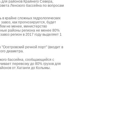
 для районов Крайнего Севера,
овета Ленского бассейна по вопросам
ть в крайне сложных гидрологических
завоз, как прогнозируется, будет
 Тем не менее, министерство
ерные районы региона не менее 80%
завоз регион в 2017 году выделяет 1
 "Осетровский речной порт" (входит в
шого диаметра.
ского бассейна, сообщающийся с
чивает перевозку до 80% грузов для
айонов от Хатанги до Колымы.