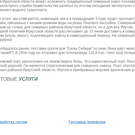
в Иркутской области может осложнить традиционный северный завоз топлива
ила пресс-служба правительства региона по итогам заседания экспертного с
еннего водного транспорта.
 этого, как отмечается, навигация, как и в предыдущие 3 года, будет проходи
иях, связанных с низким уровнем воды на реках Ленского бассейна. Северный 
ым не только для северных районов Иркутской области, но и для юга Якутии.
ной политики Иркутской области рассчитывает до 15 июля доставить в сев
ва (уголь, мазут), подлежащего завозу в навигационный период. На северный 
рублей.
ообщалось ранее, поставка грузов для "Силы Сибири" по реке Лена идет через
тарвей"). В 2016 году он отправил для газопровода 116,8 тыс. тонн труб боль
овский порт расположен на левом берегу Лены. Это единственный порт Лен
ной дорогой. Он является стратегическим для северного завоза. Порт обеспе
ных районов Иркутской области, Якутии и прибрежных морских арктических р
РТОВЫЕ
УСЛУГИ
работка грузов
Грузовые перевозки