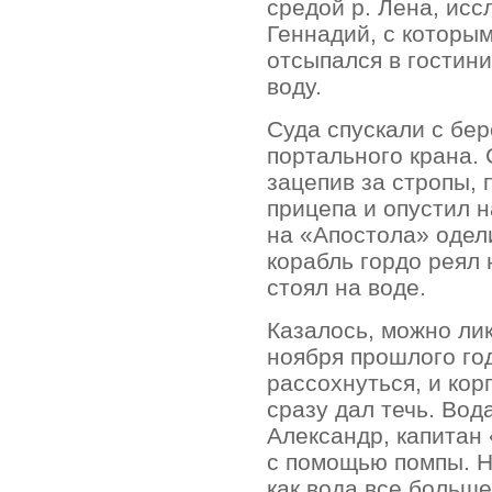
средой р. Лена, ис
Геннадий, с которым
отсыпался в гостини
воду.
Суда спускали с бе
портального крана.
зацепив за стропы, п
прицепа и опустил н
на «Апостола» одели
корабль гордо реял 
стоял на воде.
Казалось, можно лик
ноября прошлого го
рассохнуться, и ко
сразу дал течь. Вод
Александр, капитан
с помощью помпы. Н
как вода все больше