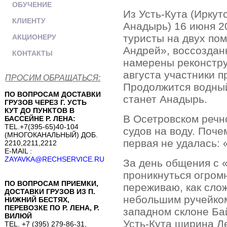
ОБУЧЕНИЕ
Из Усть-Кута (Иркут
КЛИЕНТУ
Анадырь) 16 июня 2
туристы на двух пом
АКЦИОНЕРУ
Андрей», воссоздан
КОНТАКТЫ
намерены реконстру
августа участники п
ПРОСИМ ОБРАЩАТЬСЯ:
Продолжится водный
ПО ВОПРОСАМ ДОСТАВКИ
станет Анадырь.
ГРУЗОВ ЧЕРЕЗ Г. УСТЬ
КУТ ДО ПУНКТОВ В
В Осетровском речн
БАССЕЙНЕ Р. ЛЕНА:
TEL.+7(395-65)40-104
судов на воду. Поче
(МНОГОКАНАЛЬНЫЙ) ДОБ.
первая не удалась: 
2210,2211,2212
E-MAIL :
ZAYAVKA@RECHSERVICE.RU
За день общения с 
проникнуться огромн
ПО ВОПРОСАМ ПРИЕМКИ,
переживаю, как сло
ДОСТАВКИ ГРУЗОВ ИЗ П.
небольшим ручейком
НИЖНИЙ БЕСТЯХ,
ПЕРЕВОЗКЕ ПО Р. ЛЕНА, Р.
западном склоне Бай
ВИЛЮЙ
Усть-Кута ширина Л
TEL. +7 (395) 279-86-31,