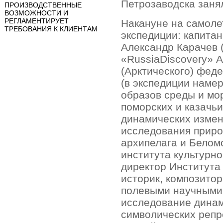
Петрозаводска занял
ПРОИЗВОДСТВЕННЫЕ
ВОЗМОЖНОСТИ И
РЕГЛАМЕНТИРУЕТ
Накануне на самоле
ТРЕБОВАНИЯ К КЛИЕНТАМ
экспедиции: капита
Александр Карачев 
«RussiaDiscovery» 
(Арктического) фед
(в экспедиции наме
образов среды и мо
поморских и казачь
динамических измен
исследования приро
архипелага и Белом
института культурно
директор Института
историк, композитор
полевыми научными 
исследование дина
символических репр