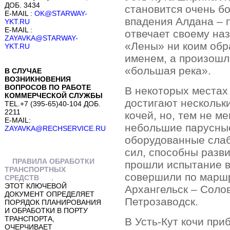
ДОБ. 3434
становится очень б
E-MAIL :
OK@STARWAY-
впадения Алдана – 
YKT.RU
E-MAIL :
отвечает своему на
ZAYAVKA@STARWAY-
«Лены» ни коим обр
YKT.RU
именем, а произошл
«большая река».
В СЛУЧАЕ
ВОЗНИКНОВЕНИЯ
ВОПРОСОВ ПО РАБОТЕ
В некоторых местах
КОММЕРЧЕСКОЙ СЛУЖБЫ
достигают нескольк
TEL.+7 (395-65)40-104 ДОБ.
2211
кочей, но, тем не м
E-MAIL:
небольшие парусные
ZAYAVKA@RECHSERVICE.RU
оборудованные сла
сил, способны разви
ПРАВИЛА ОБРАБОТКИ
прошли испытание в
ТРАНСПОРТНЫХ
совершили по маршр
СРЕДСТВ
.
ЭТОТ КЛЮЧЕВОЙ
Архангельск – Соло
ДОКУМЕНТ ОПРЕДЕЛЯЕТ
Петрозаводск.
ПОРЯДОК ПЛАНИРОВАНИЯ
И ОБРАБОТКИ В ПОРТУ
ТРАНСПОРТА,
В Усть-Кут кочи при
ОЧЕРЧИВАЕТ